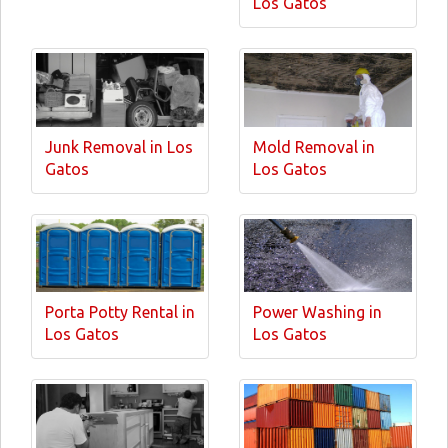
Los Gatos
Junk Removal in Los
Mold Removal in
Gatos
Los Gatos
Porta Potty Rental in
Power Washing in
Los Gatos
Los Gatos